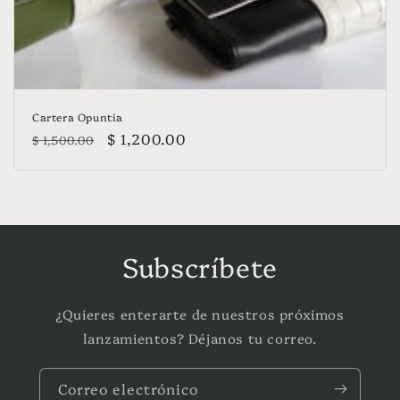
Cartera Opuntia
Precio
Precio
$ 1,200.00
$ 1,500.00
habitual
de
oferta
Subscríbete
¿Quieres enterarte de nuestros próximos
lanzamientos? Déjanos tu correo.
Correo electrónico