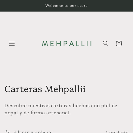
Ir
Welcome to our store
directamente
al contenido
Carrito
C
Carteras Mehpallii
o
Descubre nuestras carteras hechas con piel de
l
nopal y de forma artesanal.
e
Filtrar y ordenar
1 producto